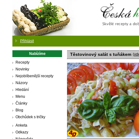
Česká
Přihlásit
Nabízíme
Těstovinový salát s tuňákem
(
vd
Recepty
Novinky
Nejoblíbenější recepty
Názory
Hledání
Menu
Články
Blog
Obchůdek s tričky
Anketa
Odkazy