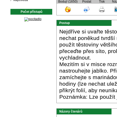
Nápověda
Boduj! (1650)
Poslat
Tisk
Ná
Počet přístupů
Postup
Nejdříve si uvařte těst
nechat poněkud tvrdší 
použít těstoviny větší
přeceďte přes síto, pro
vychladnout.
Mezitím si v misce roz
nastrouhejte jablko. P
zamíchejte s marinádou
hodiny (lze nechat ule
přikrýt folií, aby neuni
Poznámka: Lze použít j
Názory čtenárů