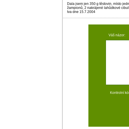
Dala jsem jen 350 g těstovin, místo jed
žampionů, 2 nakrájené lahůdkové cibulk
Iva dne 15.7.2004
Váš názor:
Kontrolní kó