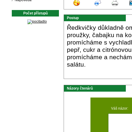
Nápověda
Počet přístupů
Postup
Ředkvičky důkladně om
proužky, čabajku na ko
promícháme s vychladlo
pepř, cukr a citrónovo
promícháme a necháme 
salátu.
Názory čtenárů
Váš názor: