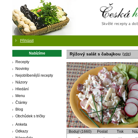
Česká
Přihlásit
Nabízíme
Rýžový salát s čabajkou
(
vde
)
Recepty
Novinky
Nejoblíbenější recepty
Názory
Hledání
Menu
Články
Blog
Obchůdek s tričky
Anketa
Odkazy
Boduj! (1660)
Poslat
Tisk
Ná