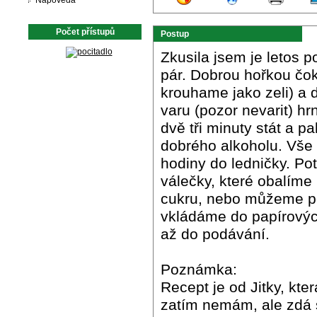
Nápověda
Počet přístupů
Postup
Zkusila jsem je letos p
pár. Dobrou hořkou čok
krouhame jako zeli) a 
varu (pozor nevarit) h
dvě tři minuty stát a 
dobrého alkoholu. Vše
hodiny do ledničky. P
válečky, které obalím
cukru, nebo můžeme po
vkládáme do papírovýc
až do podávání.
Poznámka:
Recept je od Jitky, kt
zatím nemám, ale zdá 