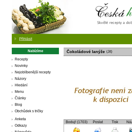
Česká
Přihlásit
Nabízíme
Čokoládové lanýže
(Jit)
Recepty
Novinky
Nejoblíbenější recepty
Názory
Hledání
Menu
Články
Blog
Obchůdek s tričky
Anketa
Boduj! (1703)
Poslat
Tisk
Ná
Odkazy