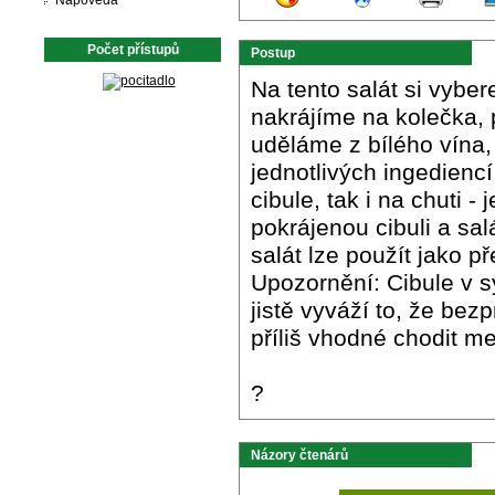
Nápověda
Počet přístupů
Postup
Na tento salát si vybere
nakrájíme na kolečka,
uděláme z bílého vína,
jednotlivých ingedienc
cibule, tak i na chuti -
pokrájenou cibuli a sa
salát lze použít jako př
Upozornění: Cibule v s
jistě vyváží to, že be
příliš vhodné chodit mez
?
Názory čtenárů