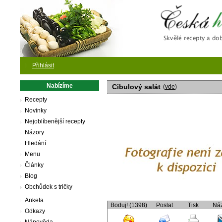
Česká
Přihlásit
Nabízíme
Cibulový salát
(
vde
)
Recepty
Novinky
Nejoblíbenější recepty
Názory
Hledání
Menu
Články
Blog
Obchůdek s tričky
Anketa
Boduj! (1398)
Poslat
Tisk
Ná
Odkazy