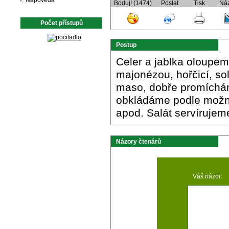
Nápověda
Boduj! (1474)
Poslat
Tisk
Ná
Počet přístupů
Postup
Celer a jablka oloupe
majonézou, hořčicí, s
maso, dobře promíchám
obkládáme podle možno
apod. Salát servírujem
Názory čtenárů
Váš názor: