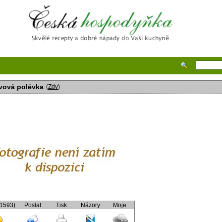
Česká hospodyňka
vová polévka
(
Zdv
)
(1593)
Poslat
Tisk
Názory
Moje