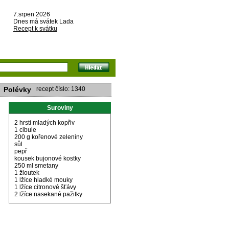
7.srpen 2026
Dnes má svátek Lada
Recept k svátku
Polévky
recept číslo: 1340
Suroviny
2 hrsti mladých kopřiv
1 cibule
200 g kořenové zeleniny
sůl
pepř
kousek bujonové kostky
250 ml smetany
1 žloutek
1 lžíce hladké mouky
1 lžíce citronové šťávy
2 lžíce nasekané pažitky