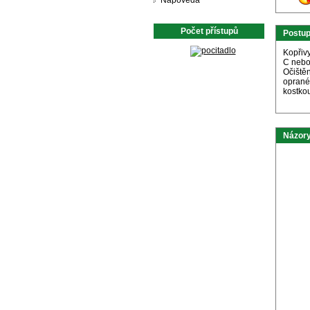
Nápověda
Počet přístupů
Postu
Kopřivy
C nebo
Očištěn
oprané
kostko
Názory