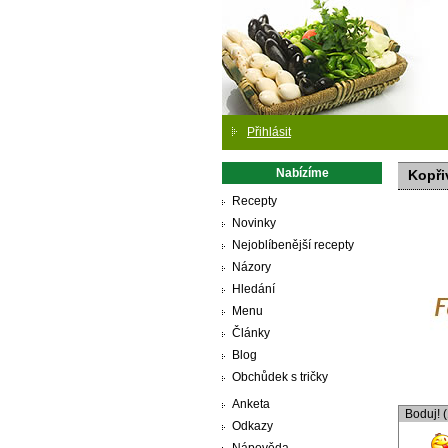
Přihlásit
Nabízíme
Kopři
Recepty
Novinky
Nejoblíbenější recepty
Názory
Hledání
Menu
Články
Blog
Obchůdek s tričky
Anketa
Boduj! 
Odkazy