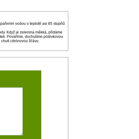
spařením vodou o teplotě asi 85 stupňů
vody. Když je zelenina měkká, přidáme
utek. Povaříme, dochutíme polévkovou
chuti citrónovou šťávu.