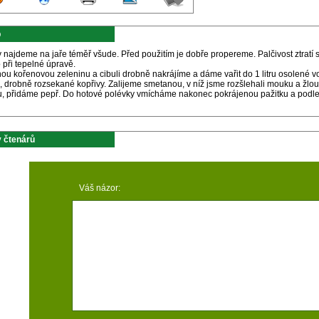
p
 najdeme na jaře téměř všude. Před použitím je dobře propereme. Palčivost ztratí 
 při tepelné úpravě.
ou kořenovou zeleninu a cibuli drobně nakrájíme a dáme vařit do 1 litru osolené 
, drobně rozsekané kopřivy. Zalijeme smetanou, v níž jsme rozšlehali mouku a žlo
u, přidáme pepř. Do hotové polévky vmícháme nakonec pokrájenou pažitku a podle 
 čtenárů
Váš názor: