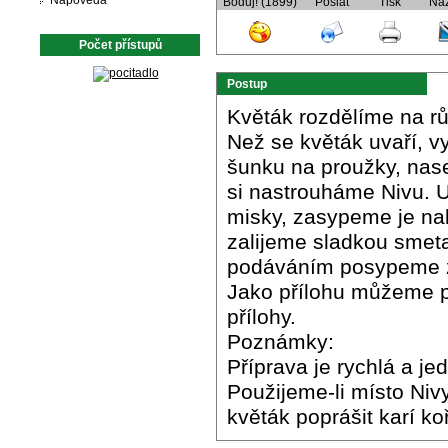
Nápověda
Boduj! (1899)
Poslat
Tisk
Ná
Počet přístupů
Postup
Květák rozdělíme na r
Než se květák uvaří, v
šunku na proužky, nas
si nastrouháme Nivu. 
misky, zasypeme je n
zalijeme sladkou smet
podáváním posypeme ze
Jako přílohu můžeme pod
přílohy.
Poznámky:
Příprava je rychlá a 
Použijeme-li místo Niv
květák poprášit karí ko