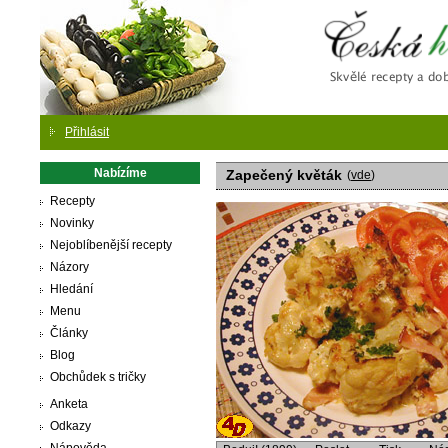
Česká
Přihlásit
Nabízíme
Zapečený květák
(
vde
)
Recepty
Novinky
Nejoblíbenější recepty
Názory
Hledání
Menu
Články
Blog
Obchůdek s tričky
Anketa
Odkazy