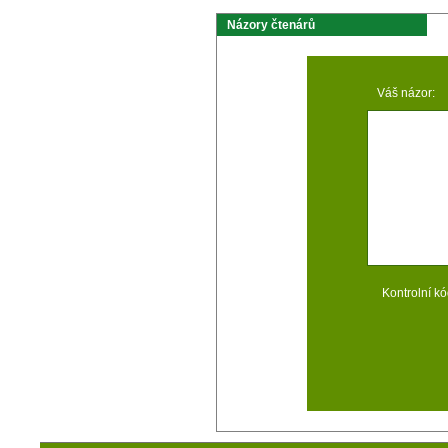
Názory čtenárů
Váš názor:
Kontrolní kó