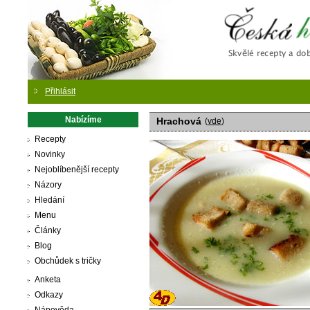
Česká
Přihlásit
Nabízíme
Hrachová
(
vde
)
Recepty
Novinky
Nejoblíbenější recepty
Názory
Hledání
Menu
Články
Blog
Obchůdek s tričky
Anketa
Odkazy