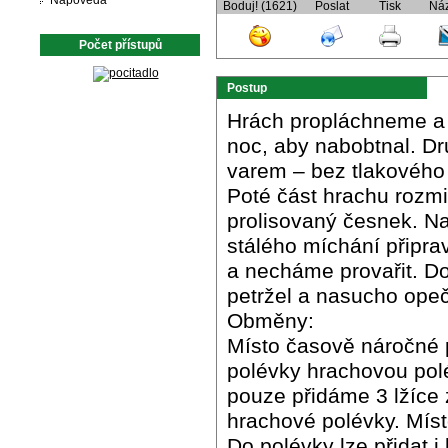
Nápověda
Boduj! (1621)
Poslat
Tisk
Ná
Počet přístupů
Postup
Hrách propláchneme a
noc, aby nabobtnal. D
varem – bez tlakového 
Poté část hrachu rozmi
prolisovaný česnek. N
stálého míchání připra
a necháme provařit. D
petržel a nasucho opeč
Obměny:
Místo časově náročné 
polévky hrachovou pol
pouze přidáme 3 lžíce
hrachové polévky. Mís
Do polévky lze přidat 