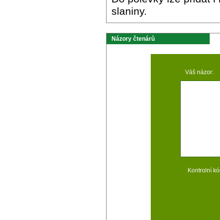
slaniny.
Názory čtenárů
Váš názor:
Kontrolní kó