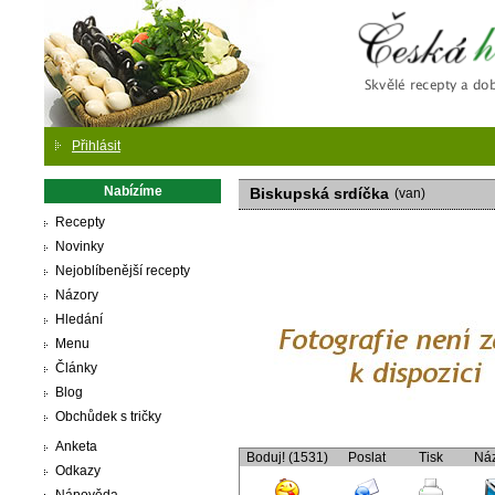
Česká
Přihlásit
Nabízíme
Biskupská srdíčka
(van)
Recepty
Novinky
Nejoblíbenější recepty
Názory
Hledání
Menu
Články
Blog
Obchůdek s tričky
Anketa
Boduj! (1531)
Poslat
Tisk
Ná
Odkazy