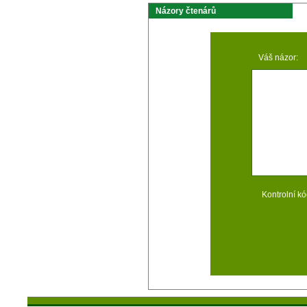
Názory čtenárů
Váš názor:
Kontrolní kó