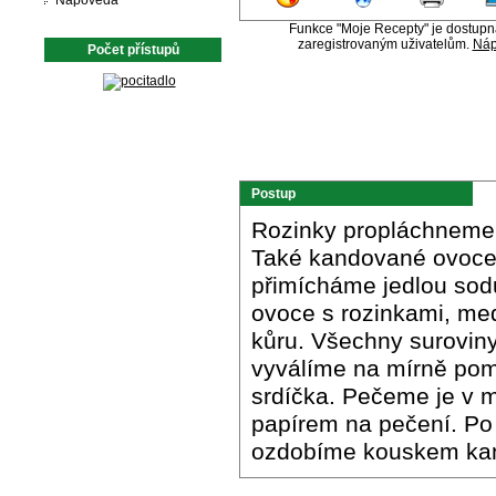
Nápověda
Funkce "Moje Recepty" je dostup
zaregistrovaným uživatelům.
Náp
Počet přístupů
Postup
Rozinky propláchneme
Také kandované ovoce
přimícháme jedlou sodu
ovoce s rozinkami, me
kůru. Všechny surovin
vyválíme na mírně pom
srdíčka. Pečeme je v 
papírem na pečení. Po
ozdobíme kouskem ka