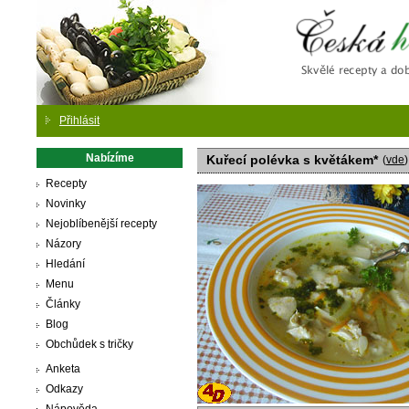
Česká
Přihlásit
Nabízíme
Kuřecí polévka s květákem*
(
vde
)
Recepty
Novinky
Nejoblíbenější recepty
Názory
Hledání
Menu
Články
Blog
Obchůdek s tričky
Anketa
Odkazy