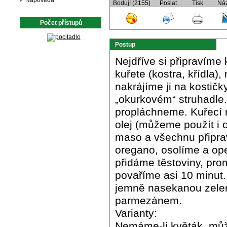
Nápověda
Boduj! (2155)
Poslat
Tisk
Ná
Počet přístupů
Postup
Nejdříve si připravíme 
kuřete (kostra, křídla)
nakrájíme ji na kosti
„okurkovém“ struhadle
propláchneme. Kuřecí 
olej (můžeme použít i
maso a všechnu připra
oregano, osolíme a op
přidáme těstoviny, pro
povaříme asi 10 minut.
jemně nasekanou zelen
parmezánem.
Varianty:
Nemáme-li květák, můž