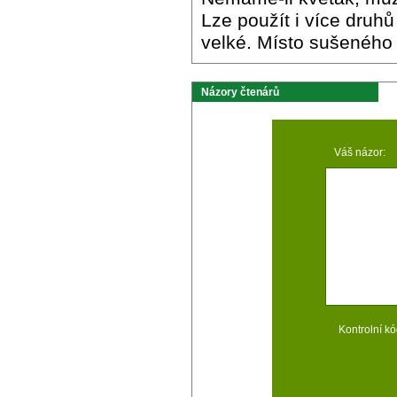
Lze použít i více druhů
velké. Místo sušeného o
Názory čtenárů
Váš názor:
Kontrolní kó