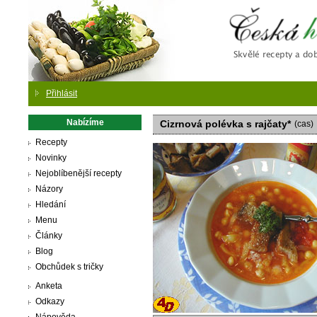
Česká
Přihlásit
Nabízíme
Cizrnová polévka s rajčaty*
(cas)
Recepty
Novinky
Nejoblíbenější recepty
Názory
Hledání
Menu
Články
Blog
Obchůdek s tričky
Anketa
Odkazy