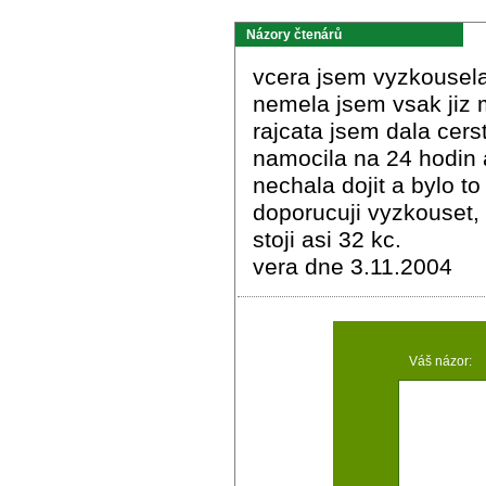
Názory čtenárů
vcera jsem vyzkousela
nemela jsem vsak jiz 
rajcata jsem dala cers
namocila na 24 hodin 
nechala dojit a bylo t
doporucuji vyzkouset, 
stoji asi 32 kc.
vera dne 3.11.2004
Váš názor: