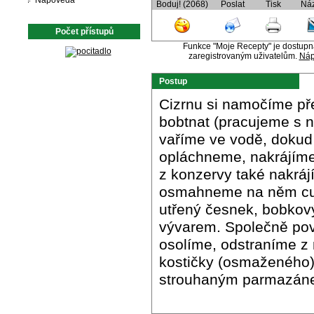
Nápověda
Boduj! (2068)
Poslat
Tisk
Ná
Počet přístupů
Funkce "Moje Recepty" je dostup
zaregistrovaným uživatelům.
Náp
Postup
Cizrnu si namočíme př
bobtnat (pracujeme s ní
vaříme ve vodě, dokud
opláchneme, nakrájíme 
z konzervy také nakrájí
osmahneme na něm cuke
utřený česnek, bobkový 
vývarem. Společně pov
osolíme, odstraníme z 
kostičky (osmaženého
strouhaným parmazán