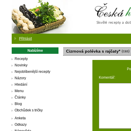
Česká
Přihlásit
Nabízíme
Cizrnová polévka s rajčaty*
(cas)
Recepty
Novinky
Po
Nejoblíbenější recepty
Komentář:
Názory
Hledání
Menu
Články
Blog
Obchůdek s tričky
Anketa
Odkazy