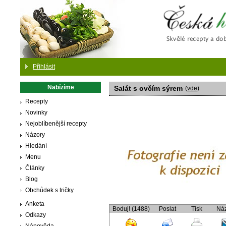
Česká
Přihlásit
Nabízíme
Salát s ovčím sýrem
(
vde
)
Recepty
Novinky
Nejoblíbenější recepty
Názory
Hledání
Menu
Články
Blog
Obchůdek s tričky
Anketa
Boduj! (1488)
Poslat
Tisk
Ná
Odkazy