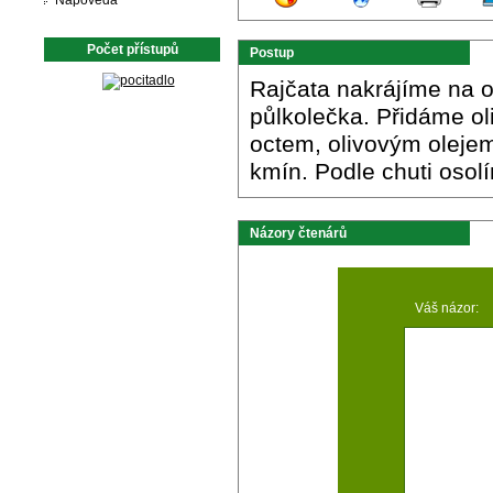
Nápověda
Počet přístupů
Postup
Rajčata nakrájíme na o
půlkolečka. Přidáme ol
octem, olivovým oleje
kmín. Podle chuti oso
Názory čtenárů
Váš názor: