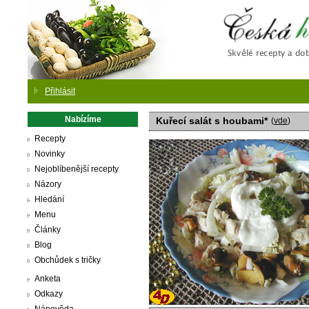
Česká
Přihlásit
Nabízíme
Kuřecí salát s houbami*
(
vde
)
Recepty
Novinky
Nejoblíbenější recepty
Názory
Hledání
Menu
Články
Blog
Obchůdek s tričky
Anketa
Odkazy