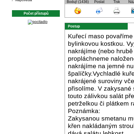
Nápověda
Boduj! (1436)
Poslat
Tisk
Ná
Počet přístupů
Postup
Kuřecí maso povaříme 
bylinkovou kostkou. V
nakrájíme (nebo hrubě
propláchneme naložené
nakrájíme na jemné nud
špalíčky.Vychladlé kuř
nakrájené suroviny vč
přisolíme. V zakysané
touto zálivkou salát 
petrželkou či plátkem 
Poznámka:
Zakysanou smetanu můž
křen nakládaným strou
dává salátu lehkost.