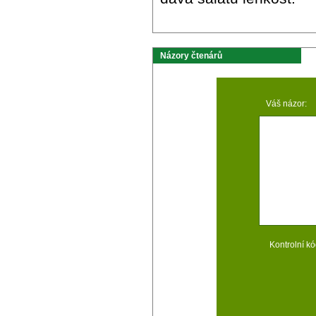
Názory čtenárů
Váš názor:
Kontrolní kó