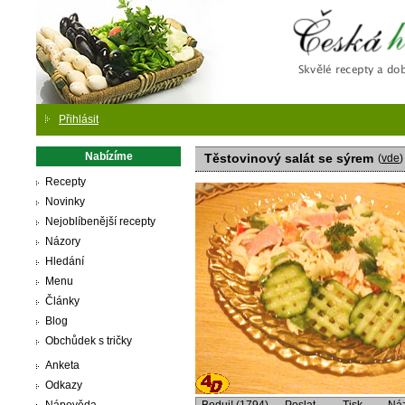
Česká
Přihlásit
Nabízíme
Těstovinový salát se sýrem
(
vde
)
Recepty
Novinky
Nejoblíbenější recepty
Názory
Hledání
Menu
Články
Blog
Obchůdek s tričky
Anketa
Odkazy