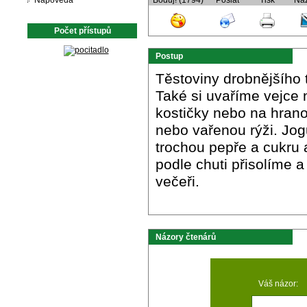
Nápověda
Boduj! (1794)
Poslat
Tisk
Ná
Počet přístupů
Postup
Těstoviny drobnějšího
Také si uvaříme vejce 
kostičky nebo na hrano
nebo vařenou rýži. Jo
trochou pepře a cukru 
podle chuti přisolíme
večeři.
Názory čtenárů
Váš názor: