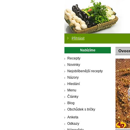
Přihlásit
Nabízíme
Ovocn
Recepty
Novinky
Nejoblíbenější recepty
Názory
Hledání
Menu
Články
Blog
Obchůdek s tričky
Anketa
Odkazy