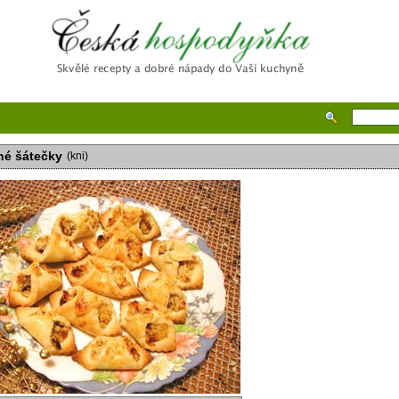
Česká hospodyňka
é šátečky
(kni)