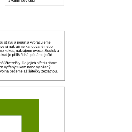
1 vanilinový cukr
u šťávu a jogurt a vypracujeme
říve si nakrájíme kandované nebo
me kokos, nakrájené ovoce, žloutek a
d je příliš řídká, přidáme ještě
í čtverečky. Do jejich středu dáme
ech vytřený tukem nebo vyložený
zvolna pečeme až šátečky zezlátnou.