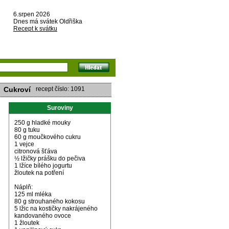
6.srpen 2026
Dnes má svátek Oldřiška
Recept k svátku
Cukroví
recept číslo: 1091
Suroviny
250 g hladké mouky
80 g tuku
60 g moučkového cukru
1 vejce
citronová šťáva
½ lžičky prášku do pečiva
1 lžíce bílého jogurtu
žloutek na potření
Náplň:
125 ml mléka
80 g strouhaného kokosu
5 lžic na kostičky nakrájeného
kandovaného ovoce
1 žloutek