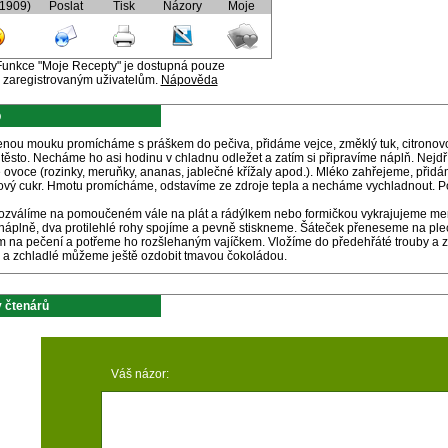
(1909)
Poslat
Tisk
Názory
Moje
Funkce "Moje Recepty" je dostupná pouze
zaregistrovaným uživatelům.
Nápověda
p
nou mouku promícháme s práškem do pečiva, přidáme vejce, změklý tuk, citronovo
 těsto. Necháme ho asi hodinu v chladnu odležet a zatím si připravíme náplň. Nejd
 ovoce (rozinky, meruňky, ananas, jablečné křížaly apod.). Mléko zahřejeme, přidá
ový cukr. Hmotu promícháme, odstavíme ze zdroje tepla a necháme vychladnout. Poku
rozválíme na pomoučeném vále na plát a rádýlkem nebo formičkou vykrajujeme menš
 náplně, dva protilehlé rohy spojíme a pevně stiskneme. Šáteček přeneseme na pl
m na pečení a potřeme ho rozšlehaným vajíčkem. Vložíme do předehřáté trouby a 
 a zchladlé můžeme ještě ozdobit tmavou čokoládou.
 čtenárů
Váš názor: