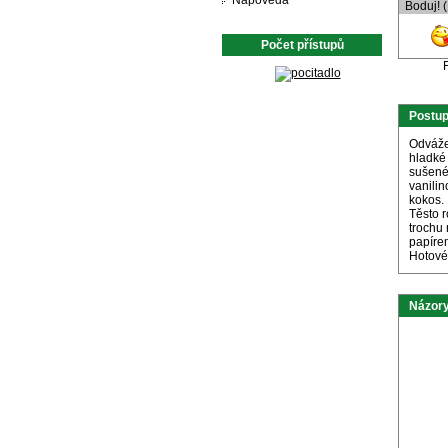
Nápověda
Boduj! 
Počet přístupů
Postu
Odváže
hladké
sušené
vanilin
kokos.
Těsto 
trochu
papíre
Hotové
Názory