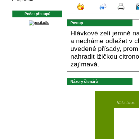
Nápověda
Počet přístupů
Postup
Hlávkové zelí jemně 
a necháme odležet v c
uvedené přísady, prom
nahradit lžičkou citron
zajímavá.
Názory čtenárů
Váš názor: