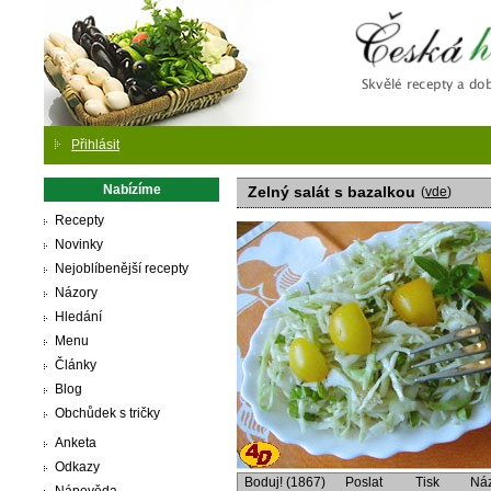
Česká
Přihlásit
Nabízíme
Zelný salát s bazalkou
(
vde
)
Recepty
Novinky
Nejoblíbenější recepty
Názory
Hledání
Menu
Články
Blog
Obchůdek s tričky
Anketa
Odkazy
Boduj! (1867)
Poslat
Tisk
Ná