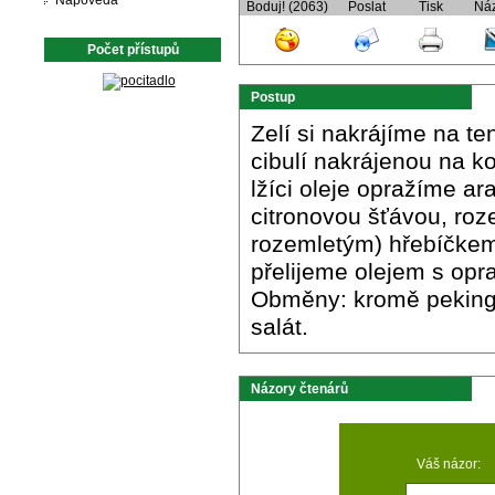
Nápověda
Boduj! (2063)
Poslat
Tisk
Ná
Počet přístupů
Postup
Zelí si nakrájíme na t
cibulí nakrájenou na k
lžíci oleje opražíme ar
citronovou šťávou, roz
rozemletým) hřebíčkem
přelijeme olejem s opr
Obměny: kromě pekingsk
salát.
Názory čtenárů
Váš názor: