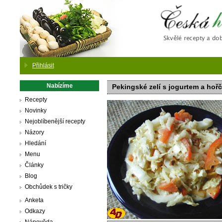
Česká
Přihlásit
Nabízíme
Pekingské zelí s jogurtem a hořč
Recepty
Novinky
Nejoblíbenější recepty
Názory
Hledání
Menu
Články
Blog
Obchůdek s tričky
Anketa
Odkazy