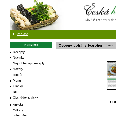
Česká
Přihlásit
Nabízíme
Ovocný pohár s tvarohem
(cas)
Recepty
Novinky
Nejoblíbenější recepty
Názory
Hledání
Menu
Články
Blog
Obchůdek s tričky
Graf
Anketa
Odkazy