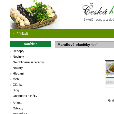
Česká
Přihlásit
Nabízíme
Mandlové placičky
(kni)
Recepty
Novinky
Nejoblíbenější recepty
Názory
Hledání
Menu
Články
Blog
Obchůdek s tričky
Graf
Anketa
Odkazy