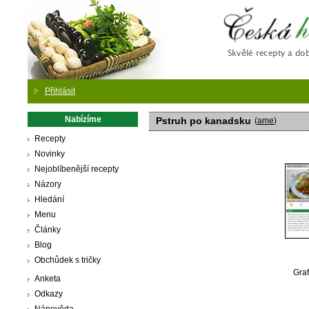
Česká
Přihlásit
Nabízíme
Pstruh po kanadsku
(
ame
)
Recepty
Novinky
Nejoblíbenější recepty
Názory
Hledání
Menu
Články
Blog
Obchůdek s tričky
Graf
Anketa
Odkazy