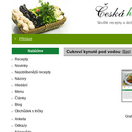
Česká
Přihlásit
Nabízíme
Cukroví kynuté pod vodou
(
Bag
)
Recepty
Novinky
Nejoblíbenější recepty
Názory
Hledání
Menu
Články
Blog
Obchůdek s tričky
Graf
Anketa
Odkazy