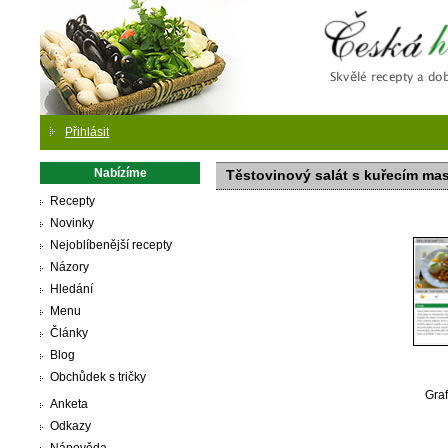
Česká
Přihlásit
Nabízíme
Těstovinový salát s kuřecím ma
Recepty
Novinky
Nejoblíbenější recepty
Názory
Hledání
Menu
Články
Blog
Obchůdek s tričky
Graf
Anketa
Odkazy