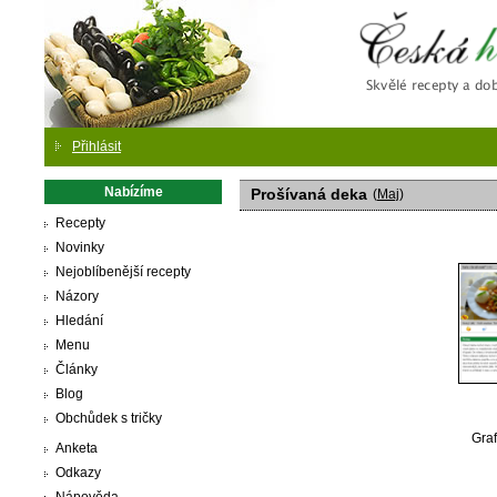
Česká
Přihlásit
Nabízíme
Prošívaná deka
(
Maj
)
Recepty
Novinky
Nejoblíbenější recepty
Názory
Hledání
Menu
Články
Blog
Obchůdek s tričky
Graf
Anketa
Odkazy