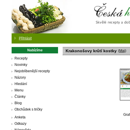
Česká
Přihlásit
Nabízíme
Krakonošovy krůtí kostky
(
Maj
)
Recepty
Novinky
Nejoblíbenější recepty
Názory
Hledání
Menu
Články
Blog
Obchůdek s tričky
Graf
Anketa
Odkazy