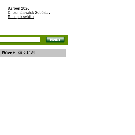
8.srpen 2026
Dnes má svátek Soběslav
Recept k svátku
Různé
číslo:1434