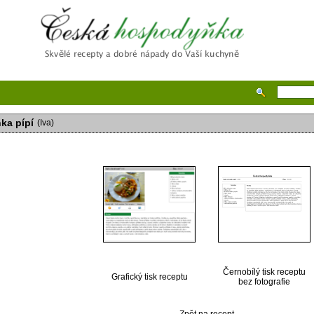
Česká hospodyňka
nka pípí
(Iva)
Černobílý tisk receptu
Grafický tisk receptu
bez fotografie