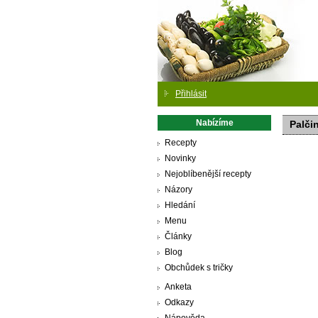
Přihlásit
Nabízíme
Palči
Recepty
Novinky
Nejoblíbenější recepty
Názory
Hledání
Menu
Články
Blog
Obchůdek s tričky
Anketa
Odkazy