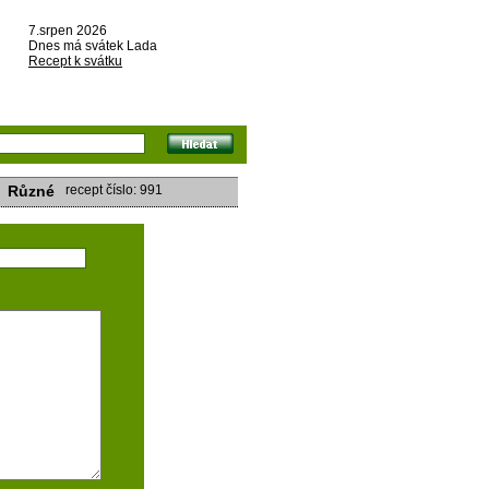
7.srpen 2026
Dnes má svátek Lada
Recept k svátku
Různé
recept číslo: 991