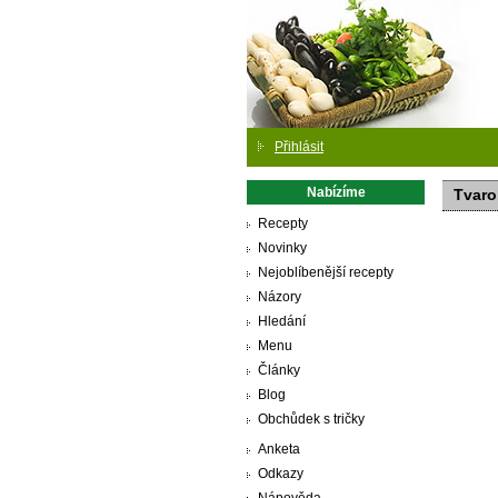
Přihlásit
Nabízíme
Tvaro
Recepty
Novinky
Nejoblíbenější recepty
Názory
Hledání
Menu
Články
Blog
Obchůdek s tričky
Anketa
Odkazy