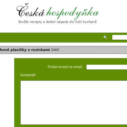
Česká hospodyňka
hové placičky s rozinkami
(cas)
Poslat recept na email:
Komentář: