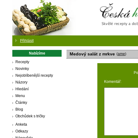
Česká
Přihlásit
Nabízíme
Medový salát z mrkve
(
ame
)
Recepty
Novinky
Po
Nejoblíbenější recepty
Komentář:
Názory
Hledání
Menu
Články
Blog
Obchůdek s tričky
Anketa
Odkazy