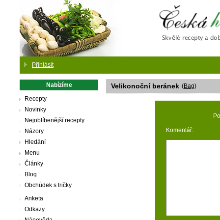
Česká
Přihlásit
Nabízíme
Velikonoční beránek
(
Bag
)
Recepty
Novinky
Po
Nejoblíbenější recepty
Komentář:
Názory
Hledání
Menu
Články
Blog
Obchůdek s tričky
Anketa
Odkazy