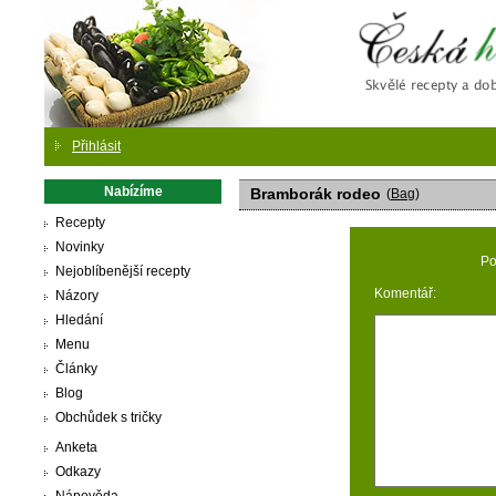
Česká
Přihlásit
Nabízíme
Bramborák rodeo
(
Bag
)
Recepty
Novinky
Po
Nejoblíbenější recepty
Komentář:
Názory
Hledání
Menu
Články
Blog
Obchůdek s tričky
Anketa
Odkazy