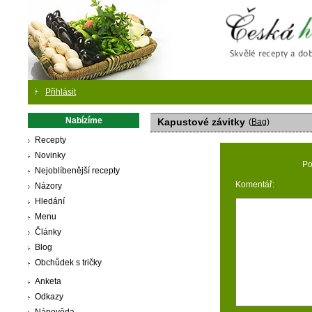
Česká
Přihlásit
Nabízíme
Kapustové závitky
(
Bag
)
Recepty
Novinky
Po
Nejoblíbenější recepty
Komentář:
Názory
Hledání
Menu
Články
Blog
Obchůdek s tričky
Anketa
Odkazy