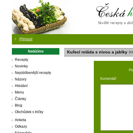
Česká
Přihlásit
Nabízíme
Kuřecí roláda s nivou a jablky
(c
Recepty
Novinky
Po
Nejoblíbenější recepty
Komentář:
Názory
Hledání
Menu
Články
Blog
Obchůdek s tričky
Anketa
Odkazy