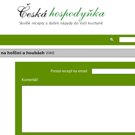
Česká hospodyňka
k na hořčici a houbách
(cas)
Poslat recept na email:
Komentář: