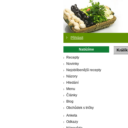
Přihlásit
Nabízíme
Králí
Recepty
Novinky
Nejoblíbenější recepty
Názory
Hledání
Menu
Články
Blog
Obchůdek s tričky
Anketa
Odkazy