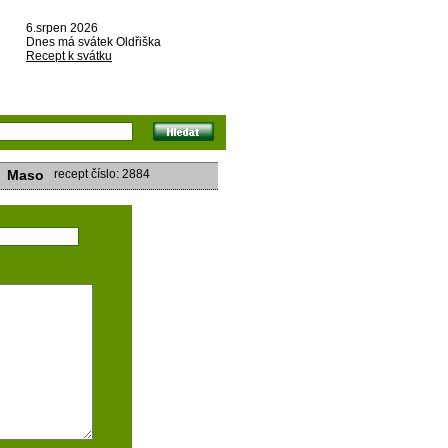
6.srpen 2026
Dnes má svátek Oldřiška
Recept k svátku
Maso
recept číslo: 2884