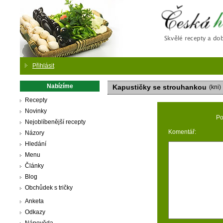
Česká
Přihlásit
Nabízíme
Kapustičky se strouhankou
(kni)
Recepty
Novinky
Po
Nejoblíbenější recepty
Komentář:
Názory
Hledání
Menu
Články
Blog
Obchůdek s tričky
Anketa
Odkazy