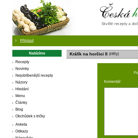
Česká
Přihlásit
Nabízíme
Králík na horčici II
(HRy)
Recepty
Novinky
Po
Nejoblíbenější recepty
Komentář:
Názory
Hledání
Menu
Články
Blog
Obchůdek s tričky
Anketa
Odkazy