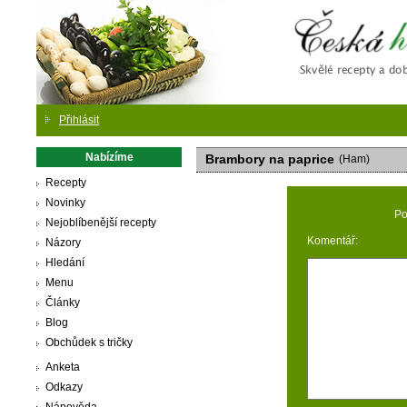
Česká
Přihlásit
Nabízíme
Brambory na paprice
(Ham)
Recepty
Novinky
Po
Nejoblíbenější recepty
Komentář:
Názory
Hledání
Menu
Články
Blog
Obchůdek s tričky
Anketa
Odkazy