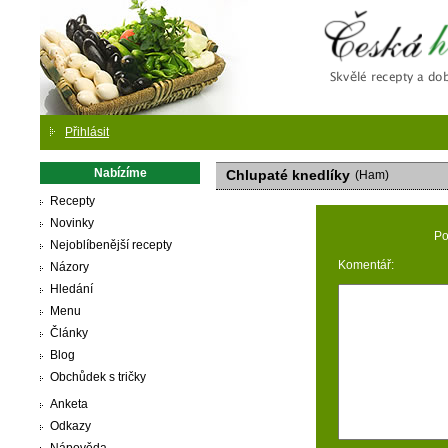
Česká
Přihlásit
Nabízíme
Chlupaté knedlíky
(Ham)
Recepty
Novinky
Po
Nejoblíbenější recepty
Komentář:
Názory
Hledání
Menu
Články
Blog
Obchůdek s tričky
Anketa
Odkazy