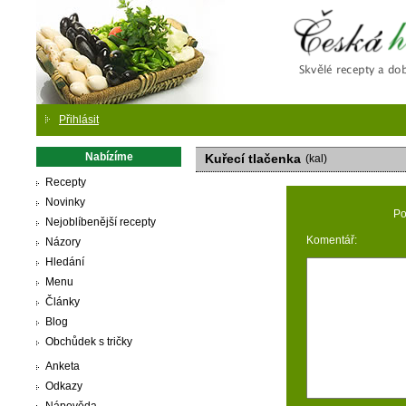
Česká
Přihlásit
Nabízíme
Kuřecí tlačenka
(kal)
Recepty
Novinky
Po
Nejoblíbenější recepty
Komentář:
Názory
Hledání
Menu
Články
Blog
Obchůdek s tričky
Anketa
Odkazy