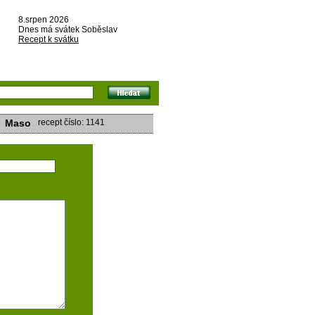
8.srpen 2026
Dnes má svátek Soběslav
Recept k svátku
Maso
recept číslo: 1141