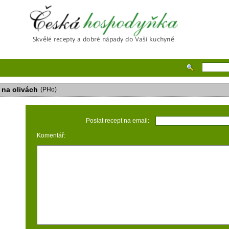
Česká hospodyňka
k na olivách
(PHo)
Poslat recept na email:
Komentář: