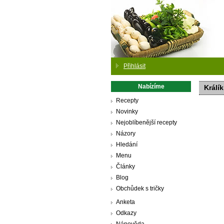
Přihlásit
Nabízíme
Králí
Recepty
Novinky
Nejoblíbenější recepty
Názory
Hledání
Menu
Články
Blog
Obchůdek s tričky
Anketa
Odkazy