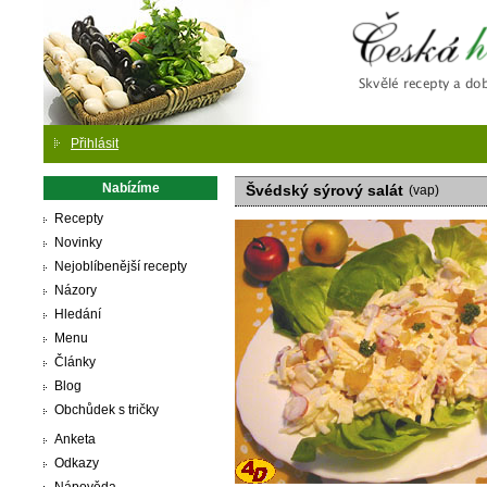
Česká
Přihlásit
Nabízíme
Švédský sýrový salát
(vap)
Recepty
Novinky
Nejoblíbenější recepty
Názory
Hledání
Menu
Články
Blog
Obchůdek s tričky
Anketa
Odkazy