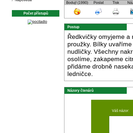
Nápověda
Boduj! (1990)
Poslat
Tisk
Ná
Počet přístupů
Postup
Ředkvičky omyjeme a n
proužky. Bílky uvařím
nudličky. Všechny nak
osolíme, zakapeme ci
přidáme drobně naseka
ledničce.
Názory čtenárů
Váš názor: