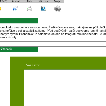
(1546)
Poslat
Tisk
Názory
Moje
p
vou okurku oloupeme a nastrouháme. Ředkvičky omyjeme, nakrájíme na půlkolečka 
leje, hořčice a soli a salát jí zalijeme. Před podáváním salát posypeme jemně nak
uhaným sýrem. Poznámka: Ta salámová obloha na fotografii tam moc nepatří. Je tam 
é masožrouty.
 čtenárů
Váš názor: