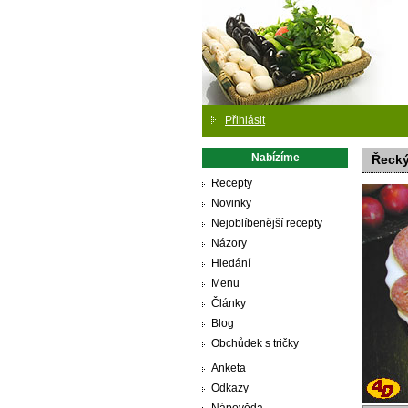
Přihlásit
Nabízíme
Řecký
Recepty
Novinky
Nejoblíbenější recepty
Názory
Hledání
Menu
Články
Blog
Obchůdek s tričky
Anketa
Odkazy