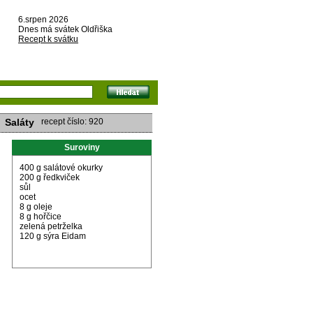
6.srpen 2026
Dnes má svátek Oldřiška
Recept k svátku
Saláty
recept číslo: 920
Suroviny
400 g salátové okurky
200 g ředkviček
sůl
ocet
8 g oleje
8 g hořčice
zelená petrželka
120 g sýra Eidam