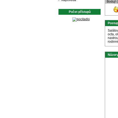
Nápověda
Boduj! 
Počet přístupů
Postu
Saláto
octa, o
nastro
rodinn
Názory