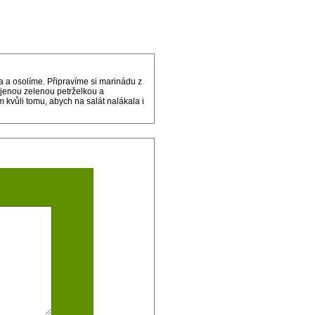
a osolíme. Připravíme si marinádu z
rájenou zelenou petrželkou a
kvůli tomu, abych na salát nalákala i