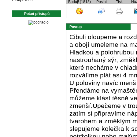
Nápověda
Boduj! (1818)
Poslat
Tisk
Ná
Počet přístupů
Postup
Cibuli oloupeme a rozd
a obojí umeleme na ma
Hladkou a polohrubou
nastrouhaný sýr, změkl
které necháme v chlad
rozválíme plát asi 4 m
U poloviny navíc menší
Přendáme na vymaštěn
můžeme klást těsně ve
zmenší.Upečeme v trou
zatím si připravíme ná
tvarohem a změklým má
slepujeme kolečka k s
petrželkou nebo malými