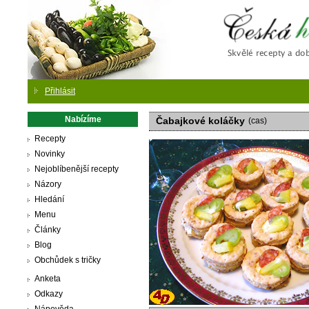
Česká
Přihlásit
Nabízíme
Čabajkové koláčky
(cas)
Recepty
Novinky
Nejoblíbenější recepty
Názory
Hledání
Menu
Články
Blog
Obchůdek s tričky
Anketa
Odkazy