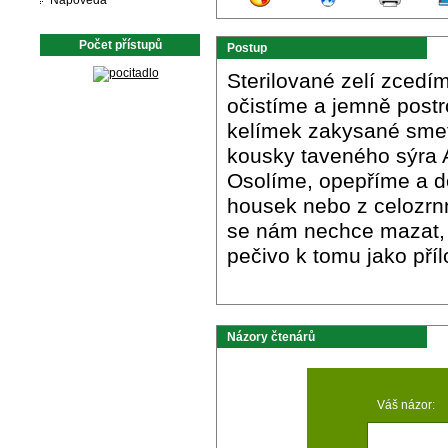
Nápověda
Počet přístupů
Postup
Sterilované zelí zcedí
očistíme a jemně post
kelímek zakysané smeta
kousky taveného sýra A
Osolíme, opepříme a 
housek nebo z celozrn
se nám nechce mazat, 
pečivo k tomu jako příl
Názory čtenárů
Váš názor: