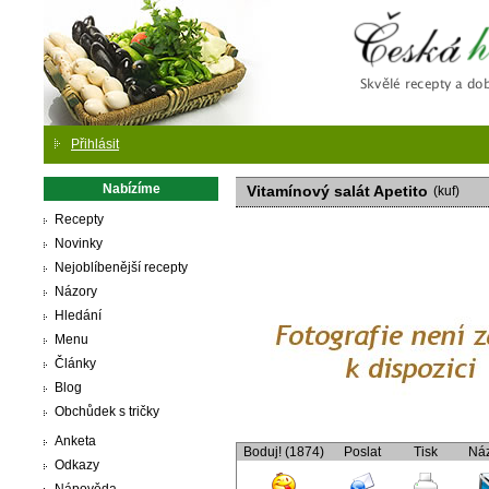
Česká
Přihlásit
Nabízíme
Vitamínový salát Apetito
(kuf)
Recepty
Novinky
Nejoblíbenější recepty
Názory
Hledání
Menu
Články
Blog
Obchůdek s tričky
Anketa
Boduj! (1874)
Poslat
Tisk
Ná
Odkazy