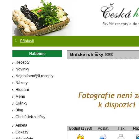
Česká
Přihlásit
Nabízíme
Brdské rohlíčky
(cas)
Recepty
Novinky
Nejoblíbenější recepty
Názory
Hledání
Menu
Články
Blog
Obchůdek s tričky
Anketa
Boduj! (1393)
Poslat
Tisk
Ná
Odkazy