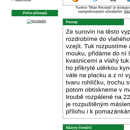
Nápověda
Funkce "Moje Recepty" je dostup
zaregistrovaným uživatelům.
Náp
Počet přístupů
Postup
Ze surovin na těsto vy
rozdrobíme do vlahého
vzejít. Tuk rozpustím
mouku, přidáme do ní š
kvasnicemi a vlahý tu
ho přikryté utěrkou k
vále na placku a z ní v
tvaru rohlíčku, trochu
potom obtiskneme v m
troubě rozpálené na 2
je rozpuštěným máslem.
přílohu i k pomazánká
Názory čtenárů