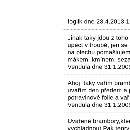
foglik dne 23.4.2013 
Jinak taky jdou z toho
upéct v troubě, jen se
na plechu pomašlujem
mákem, kmínem, seza
Vendula dne 31.1.200
Ahoj, taky vařím bram
uvařím den předem a p
potravinové folie a va
Vendula dne 31.1.200
Uvařené brambory,kte
vychladnout.Pak teprv