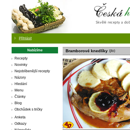
Česká
Přihlásit
Nabízíme
Bramborové knedlíky
(jto)
Recepty
Novinky
Nejoblíbenější recepty
Názory
Hledání
Menu
Články
Blog
Obchůdek s tričky
Anketa
Odkazy