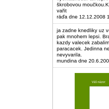
škrobovou moučkou.Kne
vařit
ráďa dne 12.12.2008 
ja zadne knedliky uz 
pak mnohem lepsi. Bra
kazdy valecek zabalim 
paracacek. Jedinna ne
nevyvarila.
mundina dne 20.6.20
Váš názor: