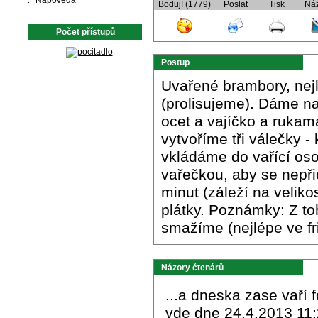
Nápověda
Boduj! (1779)
Poslat
Tisk
Ná
Počet přístupů
Postup
Uvařené brambory, nej
(prolisujeme). Dáme na
ocet a vajíčko a rukam
vytvoříme tři válečky -
vkládáme do vařící oso
vařečkou, aby se nepři
minut (záleží na veliko
plátky. Poznámky: Z to
smažíme (nejlépe ve fri
Názory čtenárů
...a dneska zase vaří fo
vde dne 24.4.2013 11