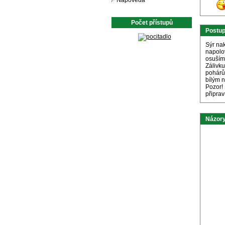
Nápověda
Počet přístupů
Postu
Sýr na
napolo
osuším
Zálivk
pohárů
bílým 
Pozor! 
připra
Názory