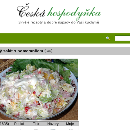
Česká hospodyňka
ý salát s pomerančem
(cas)
(1635)
Poslat
Tisk
Názory
Moje