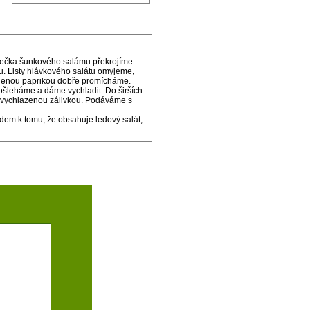
olečka šunkového salámu překrojíme
u. Listy hlávkového salátu omyjeme,
ájenou paprikou dobře promícháme.
ošleháme a dáme vychladit. Do širších
e vychlazenou zálivkou. Podáváme s
edem k tomu, že obsahuje ledový salát,