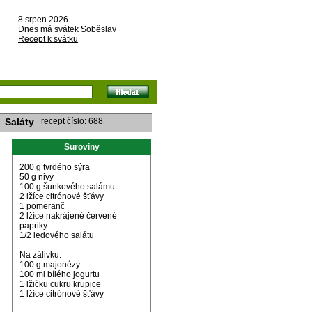
8.srpen 2026
Dnes má svátek Soběslav
Recept k svátku
Saláty
recept číslo: 688
Suroviny
200 g tvrdého sýra
50 g nivy
100 g šunkového salámu
2 lžíce citrónové šťávy
1 pomeranč
2 lžíce nakrájené červené
papriky
1/2 ledového salátu
Na zálivku:
100 g majonézy
100 ml bílého jogurtu
1 lžičku cukru krupice
1 lžíce citrónové šťávy