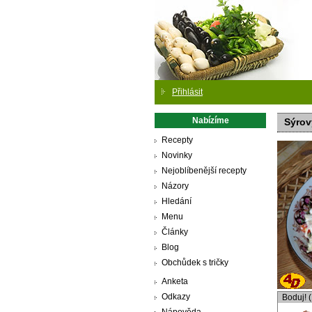
Přihlásit
Nabízíme
Sýrov
Recepty
Novinky
Nejoblíbenější recepty
Názory
Hledání
Menu
Články
Blog
Obchůdek s tričky
Anketa
Odkazy
Boduj! 