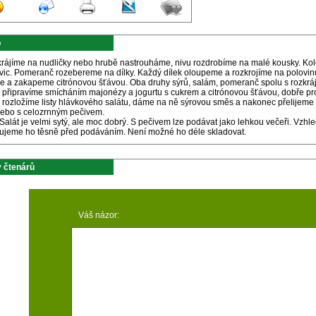
p
krájíme na nudličky nebo hrubě nastrouháme, nivu rozdrobíme na malé kousky. K
vic. Pomeranč rozebereme na dílky. Každý dílek oloupeme a rozkrojíme na polovin
e a zakapeme citrónovou šťávou. Oba druhy sýrů, salám, pomeranč spolu s rozkr
u připravíme smícháním majonézy a jogurtu s cukrem a citrónovou šťávou, dobře pr
 rozložíme listy hlávkového salátu, dáme na ně sýrovou směs a nakonec přelijem
nebo s celozrnným pečivem.
Salát je velmi sytý, ale moc dobrý. S pečivem lze podávat jako lehkou večeři. Vzhl
vujeme ho těsně před podáváním. Není možné ho déle skladovat.
 čtenárů
Váš názor: