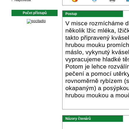
Nápověda
Počet přístupů
Postup
V misce rozmícháme dr
několik lžic mléka, lž
takto připravený kváse
hrubou mouku promíchá
máslo, vykynutý kvásek
vypracujeme hladké těs
Potom je lehce rozvál
pečení a pomocí utěr
rovnoměrně rybízem (
okapaným) a posýpkou,
hrubou moukou a mou
Názory čtenárů