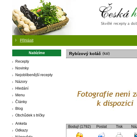
Česká
Přihlásit
Nabízíme
Rybízový koláč
(kal)
Recepty
Novinky
Nejoblíbenější recepty
Názory
Hledání
Menu
Články
Blog
Obchůdek s tričky
Anketa
Boduj! (1792)
Poslat
Tisk
Ná
Odkazy