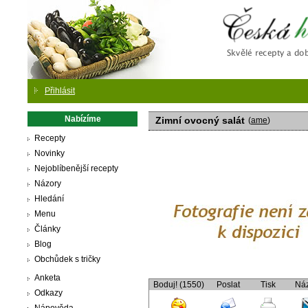
Česká
Přihlásit
Nabízíme
Zimní ovocný salát
(
ame
)
Recepty
Novinky
Nejoblíbenější recepty
Názory
Hledání
Menu
Články
Blog
Obchůdek s tričky
Anketa
Boduj! (1550)
Poslat
Tisk
Ná
Odkazy