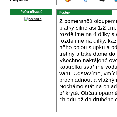
Nápověda
Počet přístupů
Postup
Z pomerančů oloupeme k
plátky silné asi 1/2 c
rozdělíme na 4 dílky a
rozdělíme na dílky, ka
něho celou slupku a od
třetiny a také dáme do
Všechno nakrájené ovo
kastrolku svaříme vodu
varu. Odstavíme, vmíc
prochladnout a vlažný
Necháme stát na chlad
přikryté. Občas opatrně
chladu až do druhého 