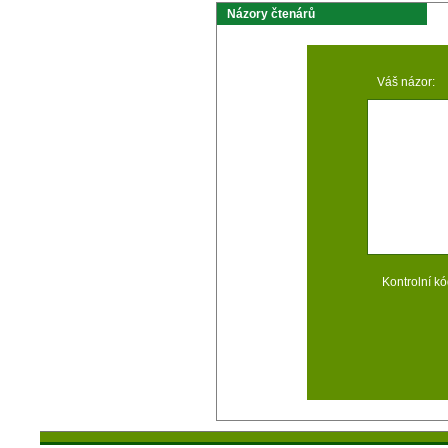
Názory čtenárů
Váš názor:
Kontrolní kó