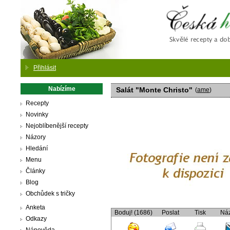
Česká
Přihlásit
Nabízíme
Salát "Monte Christo"
(
ame
)
Recepty
Novinky
Nejoblíbenější recepty
Názory
Hledání
Menu
Články
Blog
Obchůdek s tričky
Anketa
Boduj! (1686)
Poslat
Tisk
Ná
Odkazy