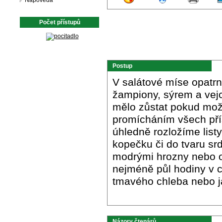
Nápověda
Počet přístupů
Postup
V salátové míse opatr
žampiony, sýrem a vej
mělo zůstat pokud možn
promícháním všech přís
úhledně rozložíme list
kopečku či do tvaru sr
modrými hrozny nebo 
nejméně půl hodiny v c
tmavého chleba nebo ja
Názory čtenárů