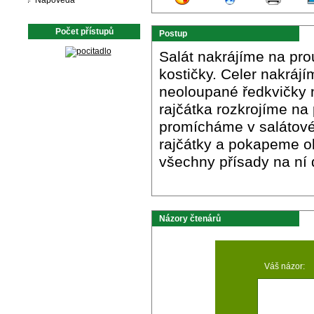
Nápověda
Počet přístupů
Postup
Salát nakrájíme na pro
kostičky. Celer nakráj
neoloupané ředkvičky n
rajčátka rozkrojíme na
promícháme v salátov
rajčátky a pokapeme o
všechny přísady na ní
Názory čtenárů
Váš názor: