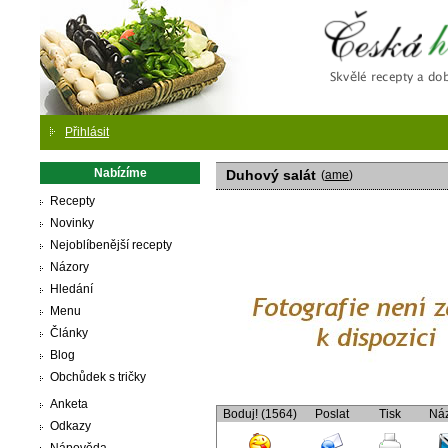
Česká
Přihlásit
Nabízíme
Duhový salát
(
ame
)
Recepty
Novinky
Nejoblíbenější recepty
Názory
Hledání
Menu
Články
Blog
Obchůdek s tričky
Anketa
Boduj! (1564)
Poslat
Tisk
Ná
Odkazy